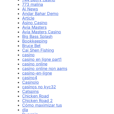
773 malina
Ai News
Andar Bahar Demo
Article
Asino Casino
Avia Masters
Avia Masters Casino
Big Bass Splash
Bookkeeping
Bruce Bet
Cai Shen Fishing
casino
casino en ligne part1
casino online
casino online non aams
casino-en-ligne
casino4
Casinolo
casinos no kyc32
Catspins
Chicken Road
Chicken Road 2
Cómo maximizar tus
dla