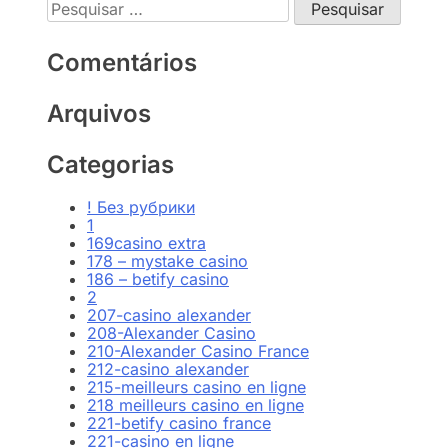
Pesquisar
por:
Comentários
Arquivos
Categorias
! Без рубрики
1
169casino extra
178 – mystake casino
186 – betify casino
2
207-casino alexander
208-Alexander Casino
210-Alexander Casino France
212-casino alexander
215-meilleurs casino en ligne
218 meilleurs casino en ligne
221-betify casino france
221-casino en ligne