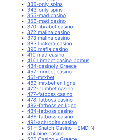
338-only spins
343-only spins
355-mad casino
356-mad casino
370-librabet casino
372 malina casino
373 malina casino
383 luckera casino
395 mafia casino
410 mad casino
416 librabet casino bomus
434-casinoly Greece
457-mrxbet casino
461-mrxbet
463-mrxbet en ligne
472-bdmbet casino
477-fatboss casino
478-fatboss casino
482-fatboss en ligne
484-fatboss casino
486-fatboss casino
491-aphrodite casino
51 – Snatch Casino – EMD N
514 nine casino
525 Casinoly Greece