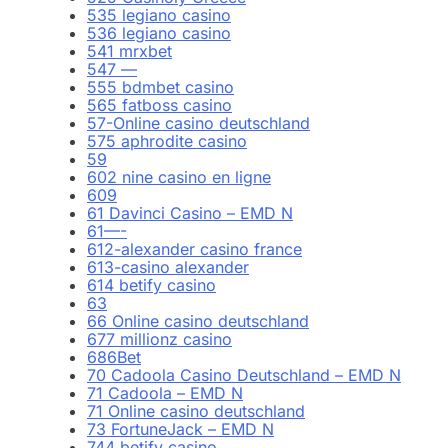
535 legiano casino
536 legiano casino
541 mrxbet
547 —
555 bdmbet casino
565 fatboss casino
57-Online casino deutschland
575 aphrodite casino
59
602 nine casino en ligne
609
61 Davinci Casino – EMD N
61—-
612-alexander casino france
613-casino alexander
614 betify casino
63
66 Online casino deutschland
677 millionz casino
686Bet
70 Cadoola Casino Deutschland – EMD N
71 Cadoola – EMD N
71 Online casino deutschland
73 FortuneJack – EMD N
744 betify casino