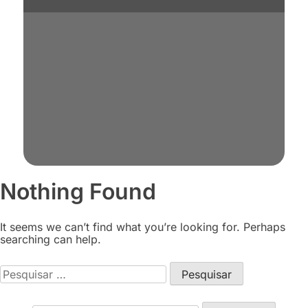
Nothing Found
It seems we can’t find what you’re looking for. Perhaps
searching can help.
Pesquisar
por: