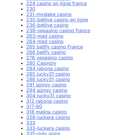
224 casino en ligne france
230
231-mystake casino
235-betlive casino en ligne
236-betlive casino
238-vegasino casino france
263-mad casino
264-mad casino
265 betify casino France
266 betify casino
276 vegasino casino
280 Casinoly
284 rabona casino
285 lucky31 casino
286 lucky31 casino
291 spinsy casino
294 spinsy casino
304-lucky31 casino
312 rabona casino
317-60
318 malina casino
328-luckera casino
333
333-luckera casino
335-only spins