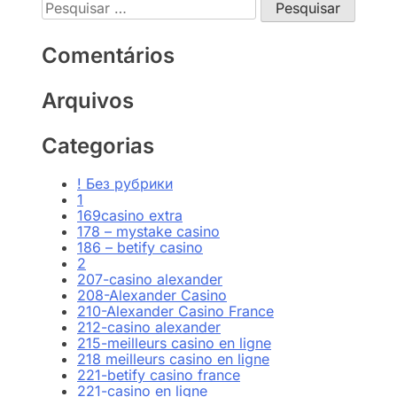
Pesquisar
por:
Comentários
Arquivos
Categorias
! Без рубрики
1
169casino extra
178 – mystake casino
186 – betify casino
2
207-casino alexander
208-Alexander Casino
210-Alexander Casino France
212-casino alexander
215-meilleurs casino en ligne
218 meilleurs casino en ligne
221-betify casino france
221-casino en ligne