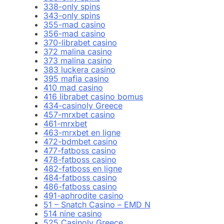
338-only spins
343-only spins
355-mad casino
356-mad casino
370-librabet casino
372 malina casino
373 malina casino
383 luckera casino
395 mafia casino
410 mad casino
416 librabet casino bomus
434-casinoly Greece
457-mrxbet casino
461-mrxbet
463-mrxbet en ligne
472-bdmbet casino
477-fatboss casino
478-fatboss casino
482-fatboss en ligne
484-fatboss casino
486-fatboss casino
491-aphrodite casino
51 – Snatch Casino – EMD N
514 nine casino
525 Casinoly Greece