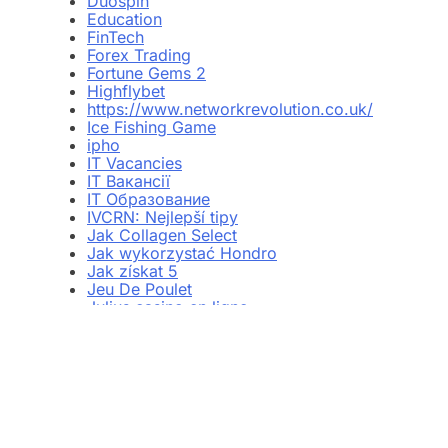
Duospin
Education
FinTech
Forex Trading
Fortune Gems 2
Highflybet
https://www.networkrevolution.co.uk/
Ice Fishing Game
ipho
IT Vacancies
IT Вакансії
IT Образование
IVCRN: Nejlepší tipy
Jak Collagen Select
Jak wykorzystać Hondro
Jak získat 5
Jeu De Poulet
Julius casino en ligne
kasyno
Les étapes pour
Locowin
Madcasino
Millioner Casino
Mission Uncrossable
Nejlepší strategie pro