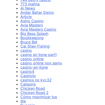
773 malina
Ai News
Andar Bahar Demo
Article
Asino Casino
Avia Masters
Avia Masters Casino
Big Bass Splash
Bookkeeping
Bruce Bet
Cai Shen Fishing
casino
casino en ligne part1
casino online
casino online non aams
casino-en-ligne
casino4
Casinolo
casinos no kyc32
Catspins
Chicken Road
Chicken Road 2
Cómo maximizar tus
dla