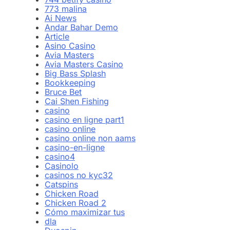
773 malina
Ai News
Andar Bahar Demo
Article
Asino Casino
Avia Masters
Avia Masters Casino
Big Bass Splash
Bookkeeping
Bruce Bet
Cai Shen Fishing
casino
casino en ligne part1
casino online
casino online non aams
casino-en-ligne
casino4
Casinolo
casinos no kyc32
Catspins
Chicken Road
Chicken Road 2
Cómo maximizar tus
dla