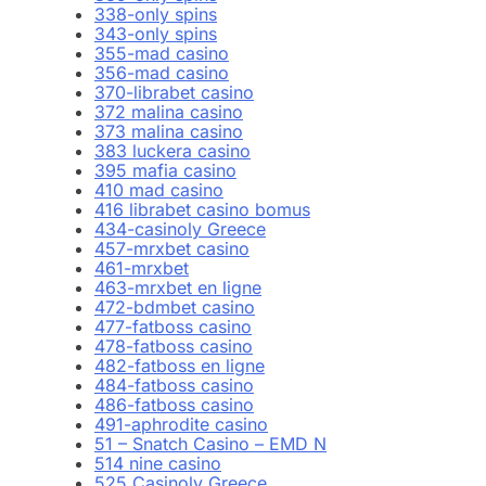
338-only spins
343-only spins
355-mad casino
356-mad casino
370-librabet casino
372 malina casino
373 malina casino
383 luckera casino
395 mafia casino
410 mad casino
416 librabet casino bomus
434-casinoly Greece
457-mrxbet casino
461-mrxbet
463-mrxbet en ligne
472-bdmbet casino
477-fatboss casino
478-fatboss casino
482-fatboss en ligne
484-fatboss casino
486-fatboss casino
491-aphrodite casino
51 – Snatch Casino – EMD N
514 nine casino
525 Casinoly Greece