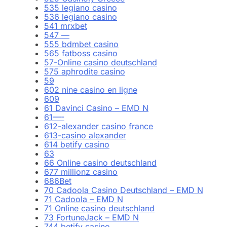
535 legiano casino
536 legiano casino
541 mrxbet
547 —
555 bdmbet casino
565 fatboss casino
57-Online casino deutschland
575 aphrodite casino
59
602 nine casino en ligne
609
61 Davinci Casino – EMD N
61—-
612-alexander casino france
613-casino alexander
614 betify casino
63
66 Online casino deutschland
677 millionz casino
686Bet
70 Cadoola Casino Deutschland – EMD N
71 Cadoola – EMD N
71 Online casino deutschland
73 FortuneJack – EMD N
744 betify casino