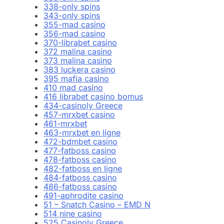
338-only spins
343-only spins
355-mad casino
356-mad casino
370-librabet casino
372 malina casino
373 malina casino
383 luckera casino
395 mafia casino
410 mad casino
416 librabet casino bomus
434-casinoly Greece
457-mrxbet casino
461-mrxbet
463-mrxbet en ligne
472-bdmbet casino
477-fatboss casino
478-fatboss casino
482-fatboss en ligne
484-fatboss casino
486-fatboss casino
491-aphrodite casino
51 – Snatch Casino – EMD N
514 nine casino
525 Casinoly Greece