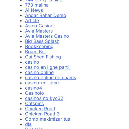
773 malina
Ai News
Andar Bahar Demo
Article
Asino Casino
Avia Masters
Avia Masters Casino
Big Bass Splash
Bookkeeping
Bruce Bet
Cai Shen Fishing
casino
casino en ligne part1
casino online
casino online non aams
casino-en-ligne
casino4
Casinolo
casinos no kyc32
Catspins
Chicken Road
Chicken Road 2
Cómo maximizar tus
dla