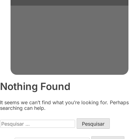
Nothing Found
It seems we can’t find what you’re looking for. Perhaps
searching can help.
Pesquisar
por: