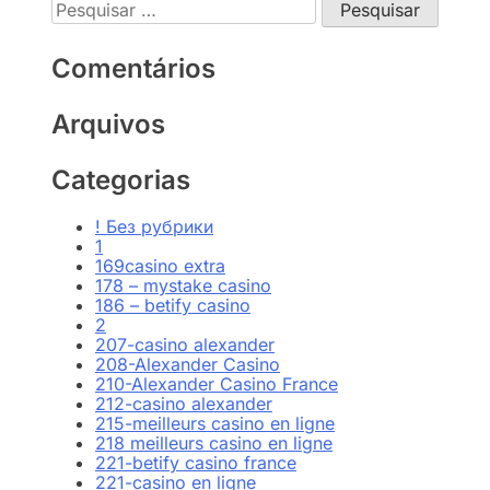
Pesquisar
por:
Comentários
Arquivos
Categorias
! Без рубрики
1
169casino extra
178 – mystake casino
186 – betify casino
2
207-casino alexander
208-Alexander Casino
210-Alexander Casino France
212-casino alexander
215-meilleurs casino en ligne
218 meilleurs casino en ligne
221-betify casino france
221-casino en ligne